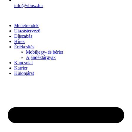
info@vbusz.hu
Menetrendek
Utazástervező
Díjszabás
Hírek
Értékesítés
Mobiljegy- és bérlet
Ajándéktárgyak
Kapcsolat
Karrier
Különjárat