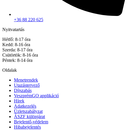
+36 88 220 625
Nyitvatartás
Hétfő: 8-17 óra
Kedd: 8-16 óra
Szerda: 8-17 óra
Csütörtök: 8-16 óra
Péntek: 8-14 óra
Oldalak
Menetrendek
Utazástervező
Díjszabás
VeszprémGO applikáció
Hírek
Adatkezelés
Üzletszabályzat
ÁSZF különjárat
Bejelentő-védelem
Hibabejelentés