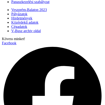
Panaszkezelési szabályzat
Veszprém-Balaton 2023
Pályázatok
Hirdetmények
Közérdekű adatok
Cégadatok
V-Busz archiv oldal
Kövess minket!
Facebook