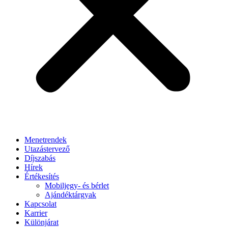
Menetrendek
Utazástervező
Díjszabás
Hírek
Értékesítés
Mobiljegy- és bérlet
Ajándéktárgyak
Kapcsolat
Karrier
Különjárat